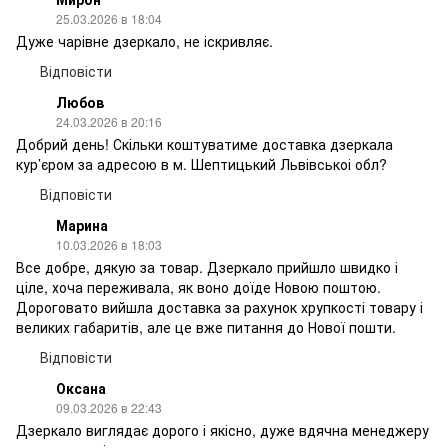
25.03.2026 в 18:04
Дуже чарівне дзеркало, не іскривляє.
Відповісти
Любов
24.03.2026 в 20:16
Добрий день! Скільки коштуватиме доставка дзеркала
кур’єром за адресою в м. Шептицький Львівськоі обл?
Відповісти
Марина
10.03.2026 в 18:03
Все добре, дякую за товар. Дзеркало прийшло швидко і
ціле, хоча переживала, як воно доїде Новою поштою.
Дороговато вийшла доставка за рахунок хрупкості товару і
великих габаритів, але це вже питання до Нової пошти.
Відповісти
Оксана
09.03.2026 в 22:43
Дзеркало виглядає дорого і якісно, дуже вдячна менеджеру