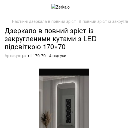
Настінні дзеркала в повний зріст
В повний зріст із закруг
Дзеркало в повний зріст із
закругленими кутами з LED
підсвіткою 170×70
Артикул:
pz-r-l-170-70
4 відгуки