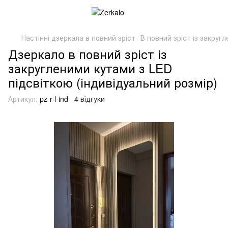
Настінні дзеркала в повний зріст
В повний зріст із закруг
Дзеркало в повний зріст із
закругленими кутами з LED
підсвіткою (індивідуальний розмір)
Артикул:
pz-r-l-ind
4 відгуки