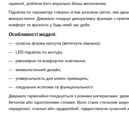
гармонії, роблячи його візуально більш витонченим.
Підсвітка по периметру створює м’яке розсіяне світло, яке ід
використання. Дзеркало поєднує декоративну функцію з практ
комфорт та зручність у будь-який час доби.
Особливості моделі:
сучасна форма капсули (витягнута овальна);
LED-підсвітка по контуру;
рівномірне та комфортне освітлення;
мінімалістичний дизайн;
універсальність для різних приміщень;
поєднання естетики та функціональності.
Дзеркало гармонійно поєднується з різними матеріалами: дер
бетоном або однотонними стінами. Воно стане стильним акцент
передпокої, спальні або гардеробній, підкреслюючи сучасний х