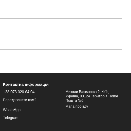
Контактна інформація
+38 073 020 64 04
Миколи Василенка 2, Київ,
Україна, 03124 Територія Нової
Передзвонити вам?
Пошти №6
Мапа проїзду
WhatsApp
Telegram