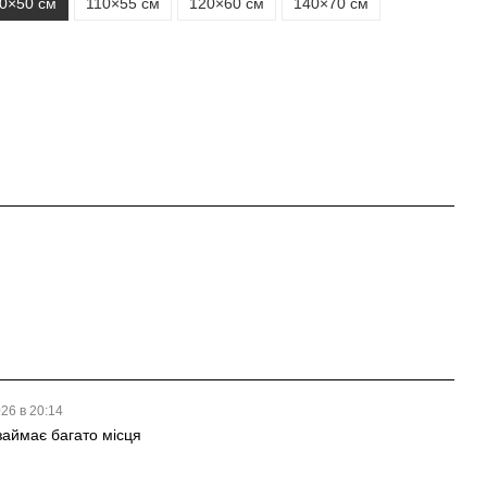
0×50 см
110×55 см
120×60 см
140×70 см
026 в 20:14
займає багато місця