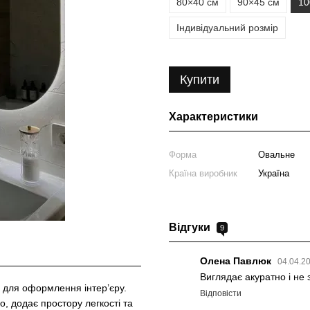
80×40 см
90×45 см
10
Індивідуальний розмір
Купити
Характеристики
Форма
Овальне
Країна виробник
Україна
Відгуки
9
Олена Павлюк
04.04.2
Виглядає акуратно і не 
 для оформлення інтер’єру.
Відповісти
, додає простору легкості та