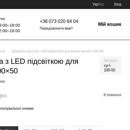
Укр
Рус
Вхід
ти:
+38 073 020 64 04
Мій кошик
9:00–18:00
Передзвонити вам?
2:00–18:00
ула
Дзеркало капсула з LED підсвіткою для ванної кімнати 100×50
а з LED підсвіткою для
Артикул
cp-l-
00×50
100-50
уків
грн
В бажання
опичувальної знижки