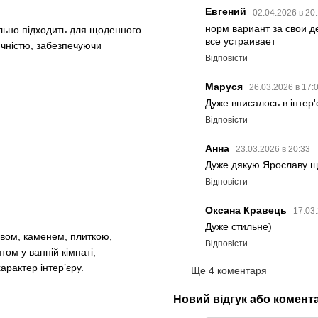
Евгений
02.04.2026 в 20
норм вариант за свои д
еально підходить для щоденного
все устраивает
ичністю, забезпечуючи
Відповісти
Маруся
26.03.2026 в 17:
Дуже вписалось в інтер'
Відповісти
Анна
23.03.2026 в 20:33
Дуже дякую Ярославу щ
Відповісти
Оксана Кравець
17.03
Дуже стильне)
евом, каменем, плиткою,
Відповісти
ом у ванній кімнаті,
арактер інтер’єру.
Ще 4 коментаря
Новий відгук або комент