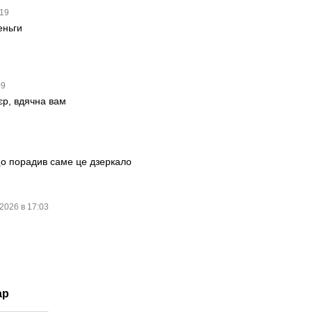
:19
еньги
09
єр, вдячна вам
о порадив саме це дзеркало
.2026 в 17:03
ар