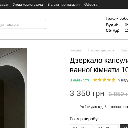
мація
Угода користувача
Відгуки про магазин
Оферта
Графік робо
Будні:
0
Сб-Нд:
1
Головна
Настінні дзеркала
Капс
Дзеркало капсул
ванної кімнати 1
В наявності
9 відг
3 350 грн
3 850 
Увійти
для відображення нак
%
Розмір виробу